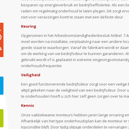
besparen op energieverbruik en bedrijfsefficiëntie. Als een bedr
raden om regelmatig onderhoud te laten plegen. Dit zorgt ervo
niet voor verassingen komt te staan met een defecte deur.
Keuring
Opgenomen in het Arbeidsomstandighedenbesluit Artikel: 7.4
moet worden na installatie, verplaatsing naar een andere loc
goede staat te waarborgen. Vanaf de fabrikant wordt er daa
om de werking van uw bedrijfsdeur te kunnen garanderen. Als
gebruikt wordt of is geplaatst in extreme omgevingsomstand
onderhoudsfrequentie.
Veiligheid
Een goed functionerende bedrijfsdeur zorgt voor een veilige 
altijd gekeken naar de veiligheid van een bedrijfsdeur. Door 
te onderhouden hoeft u zich hier zelf geen zorgen over te m
Kennis
Onze vakbekwame monteurs hebben jaren lange ervaring en v
Afhankelijk van het type onderhoudsplan kan de monteur er v
topconditie blijft. Door tijdig slijtage onderdelen te vervange