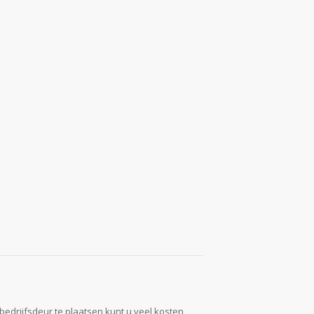
 bedrijfsdeur te plaatsen kunt u veel kosten