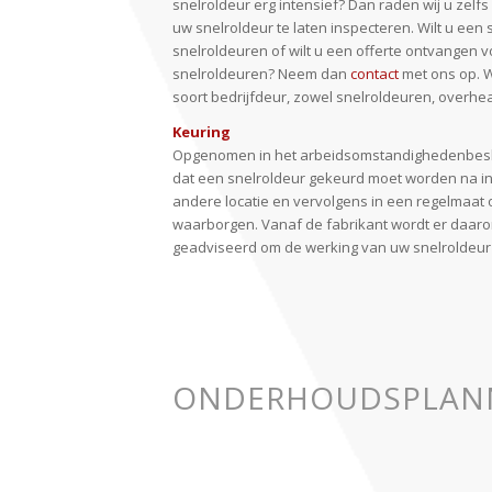
snelroldeur erg intensief? Dan raden wij u zelfs
uw snelroldeur te laten inspecteren. Wilt u een
snelroldeuren of wilt u een offerte ontvangen
snelroldeuren? Neem dan
contact
met ons op. 
soort bedrijfdeur, zowel snelroldeuren, overh
Keuring
Opgenomen in het arbeidsomstandighedenbesluit
dat een snelroldeur gekeurd moet worden na ins
andere locatie en vervolgens in een regelmaat 
waarborgen. Vanaf de fabrikant wordt er daaro
geadviseerd om de werking van uw snelroldeur
ONDERHOUDSPLAN