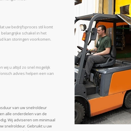
at uw bedrijfsproces stil komt
 belangrijke schakel in het
ud kan storingen voorkomen.
 wij u altijd zo snel mogelijk
lefonisch advies helpen een van
nsduur van uw snelroldeur
ren alle onderdelen van de
dig. Wij adviseren om minimaal
uw snelroldeur. Gebruikt u uw