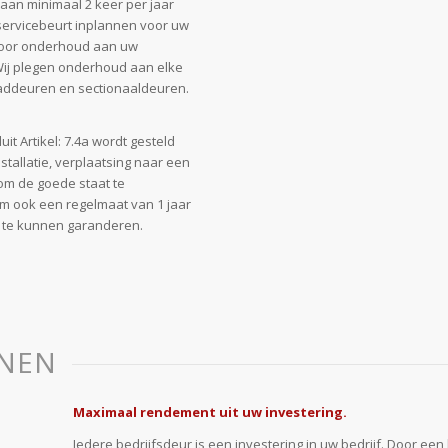
 aan minimaal 2 keer per jaar
 servicebeurt inplannen voor uw
 voor onderhoud aan uw
Wij plegen onderhoud aan elke
eaddeuren en sectionaaldeuren.
 Artikel: 7.4a wordt gesteld
tallatie, verplaatsing naar een
om de goede staat te
m ook een regelmaat van 1 jaar
 te kunnen garanderen.
NEN
Maximaal rendement uit uw investering.
Iedere bedrijfsdeur is een investering in uw bedrijf. Door een