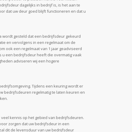
ijfsdeur dagelijks in bedrijf is, is het aan te
or dat uw deur goed blijft functioneren en dat u
a wordt gesteld dat een bedrijfsdeur gekeurd
atie en vervolgens in een regelmaat om de
rom ook een regelmaat van 1 jaar geadviseerd
 u een bedrijfsdeur heeft die overmatig vaak
igheden adviseren wij een hogere
bedrijfsomgeving. Tijdens een keuring wordt er
uw bedrijfsdeuren regelmatig te laten keuren en
aken.
eel kennis op het gebied van bedrijfsdeuren.
oor zorgen dat uw bedrijfsdeur in een
n zal dit de levensduur van uw bedrijfsdeur