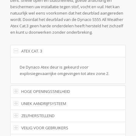
bent. Snelle open en sluitsnelheid, goede afdichting en
beschermen uw installatie tegen stof, vocht en vuil. Het kan
natuurlijk wel eens voorkomen dat het deurblad aangereden
wordt. Doordat het deurblad van de Dynaco S555 All Weather
Atex Cat.3 geen harde onderdelen heeft hersteld het zichzelf
en kunt u doorwerken zonder onderbreking.
ATEX CAT. 3
De Dynaco Atex deur is gekeurd voor
explosiegevaarrijke omgevingen tot atex zone 2.
HOGE OPENINGSSNELHEID
UNIEK AANDRIJFSYSTEEM
ZELFHERSTELLEND
VEILIG VOOR GEBRUIKERS